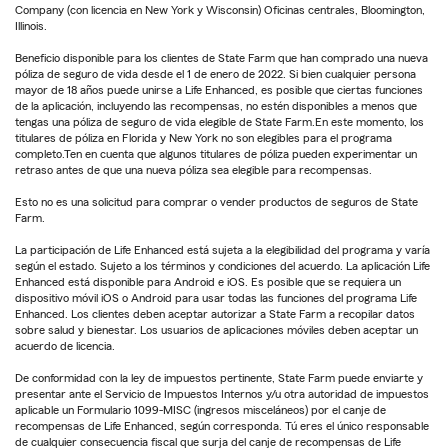
Company (con licencia en New York y Wisconsin) Oficinas centrales, Bloomington,
Illinois.
Beneficio disponible para los clientes de State Farm que han comprado una nueva
póliza de seguro de vida desde el 1 de enero de 2022. Si bien cualquier persona
mayor de 18 años puede unirse a Life Enhanced, es posible que ciertas funciones
de la aplicación, incluyendo las recompensas, no estén disponibles a menos que
tengas una póliza de seguro de vida elegible de State Farm.En este momento, los
titulares de póliza en Florida y New York no son elegibles para el programa
completo.Ten en cuenta que algunos titulares de póliza pueden experimentar un
retraso antes de que una nueva póliza sea elegible para recompensas.
Esto no es una solicitud para comprar o vender productos de seguros de State
Farm.
La participación de Life Enhanced está sujeta a la elegibilidad del programa y varía
según el estado. Sujeto a los términos y condiciones del acuerdo. La aplicación Life
Enhanced está disponible para Android e iOS. Es posible que se requiera un
dispositivo móvil iOS o Android para usar todas las funciones del programa Life
Enhanced. Los clientes deben aceptar autorizar a State Farm a recopilar datos
sobre salud y bienestar. Los usuarios de aplicaciones móviles deben aceptar un
acuerdo de licencia.
De conformidad con la ley de impuestos pertinente, State Farm puede enviarte y
presentar ante el Servicio de Impuestos Internos y/u otra autoridad de impuestos
aplicable un Formulario 1099-MISC (ingresos misceláneos) por el canje de
recompensas de Life Enhanced, según corresponda. Tú eres el único responsable
de cualquier consecuencia fiscal que surja del canje de recompensas de Life