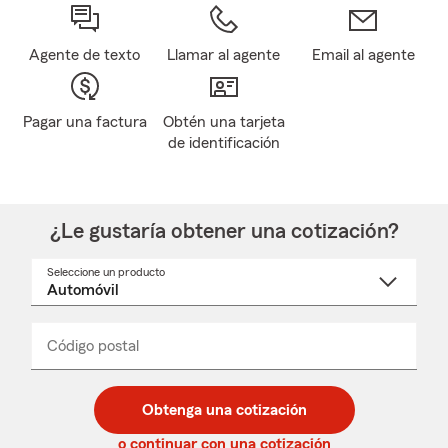
Agente de texto
Llamar al agente
Email al agente
Pagar una factura
Obtén una tarjeta
de identificación
¿Le gustaría obtener una cotización?
Seleccione un producto
Seleccione
un
nombre
de
producto
del
Código postal
Ingresa
Ingresa
_____
menú
un
un
desplegable
código
código
postal
postal
Obtenga una cotización
de
de
5
5
o continuar con una cotización