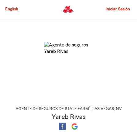
Pasar
al
English
Iniciar Sesión
contenido
principal
Comienzo
del
contenido
principal
®
AGENTE DE SEGUROS DE STATE FARM
,
LAS VEGAS
, NV
Yareb Rivas